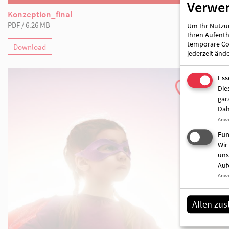
Verwe
Um Ihr Nutzun
Ihren Aufentha
temporäre Coo
jederzeit änd
Ess
Die
gar
Dah
Anw
Fun
Konzeption_final
Wir
PDF / 6.26 MB
uns
Auf
Download
Anw
Allen zu