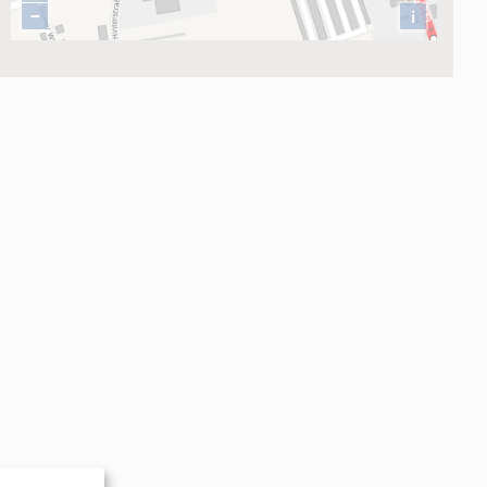
 (g)GmbH
+
−