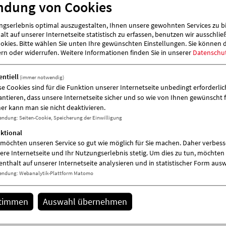
ndung von Cookies
gserlebnis optimal auszugestalten, Ihnen unsere gewohnten Services zu b
lt auf unserer Internetseite statistisch zu erfassen, benutzen wir ausschlie
kies. Bitte wählen Sie unten Ihre gewünschten Einstellungen. Sie können 
ern oder widerrufen.
Weitere Informationen finden Sie in unserer
Datenschu
entiell
(immer notwendig)
se Cookies sind für die Funktion unserer Internetseite unbedingt erforderlich
antieren, dass unsere Internetseite sicher und so wie von Ihnen gewünscht f
er kann man sie nicht deaktivieren.
endung
:
Seiten-Cookie, Speicherung der Einwilligung
ktional
 möchten unseren Service so gut wie möglich für Sie machen. Daher verbess
ere Internetseite und Ihr Nutzungserlebnis stetig. Um dies zu tun, möchten 
enthalt auf unserer Internetseite analysieren und in statistischer Form aus
endung
:
Webanalytik-Plattform Matomo
stimmen
Auswahl übernehmen