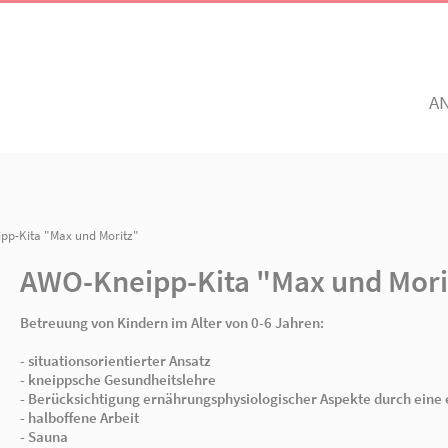
Unsere Angebote
Ihr Enga
Einrichtungen
Ehrenamtli
Altenhilfe, Pflege &
Freiwillig e
n
/ AWO-Kneipp-Kita "Max und Moritz"
Senioren
pegarten
AWO Golzow
AWO Neuen
AWO-Kneipp-Kita "Max
Mitglied w
Betreuung
Jetzt spen
Betreuung von Kindern im Alter von 0-6 Jahre
Kinder
- situationsorientierter Ansatz
- kneippsche Gesundheitslehre