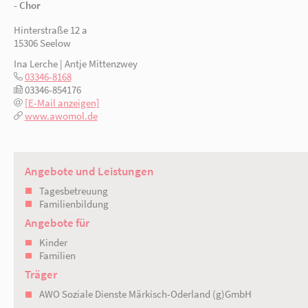
- Berücksichtigung ernährungsphysiologische
- halboffene Arbeit
- Sauna
- Chor
Hinterstraße 12 a
15306 Seelow
Ina Lerche | Antje Mittenzwey
03346-8168
03346-854176
[E-Mail anzeigen]
www.awomol.de
Angebote und Leistungen
Tagesbetreuung
Familienbildung