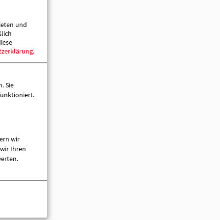
ieten und
ßlich
diese
tzerklärung
.
. Sie
unktioniert.
ern wir
wir Ihren
werten.