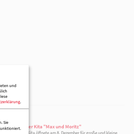
22.12.2023
Weihnachten in der Tagespflege "Mit Herz"
In unserer Tagespflege "Mit Herz" in Neuhardenberg w
gebastelt, dekoriert und der Weihnachtsbaum geschmü
Höhepunkt war unsere Weihnachtsfeier.
ieten und
ßlich
diese
tzerklärung
.
. Sie
unktioniert.