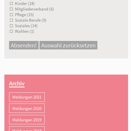
Bildung (7)
Bürgerschaftliches Engagement (4)
Corona (7)
Erziehung (15)
Fachkräftebindung (2)
Familie (5)
Frauen (1)
Geflüchtete Menschen (1)
Gesundheit (11)
Inklusion (3)
Jugend (3)
Kinder (18)
Mitgliederverband (6)
Pflege (15)
Soziale Berufe (9)
Soziales (14)
Wahlen (1)
Absenden!
Auswahl zurücksetzen