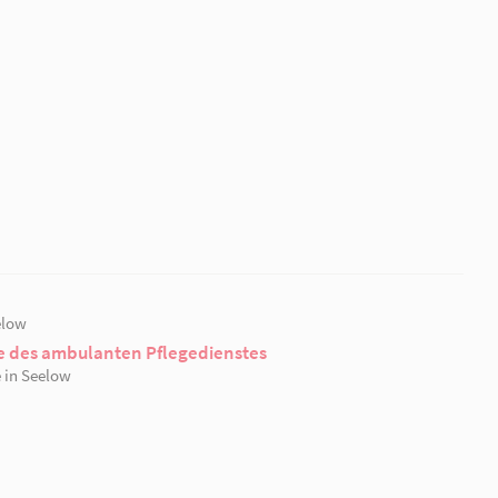
26.07.2023 | Falkenhagen
Wir kochen täglich frisch
Frisch gekocht wird in der Tagespflege “Zur Alten Schu
Tag.