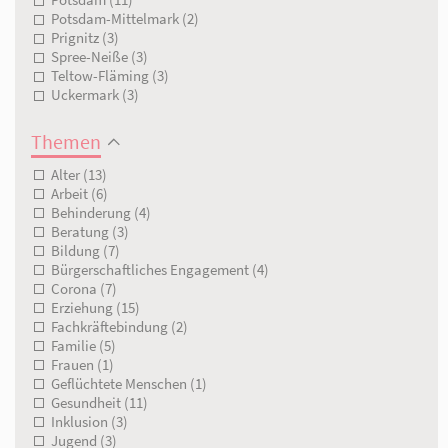
Frankfurt (Oder) (5)
Havelland (1)
Märkisch-Oderland (50)
Oberhavel (1)
Oberspreewald-Lausitz (3)
Oder-Spree (5)
Ostprignitz-Ruppin (3)
Potsdam (11)
Potsdam-Mittelmark (2)
Prignitz (3)
Spree-Neiße (3)
Teltow-Fläming (3)
Uckermark (3)
Themen
Alter (13)
Arbeit (6)
Behinderung (4)
Beratung (3)