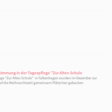
der AWO Kneipp Kita "Max und Moritz" an.