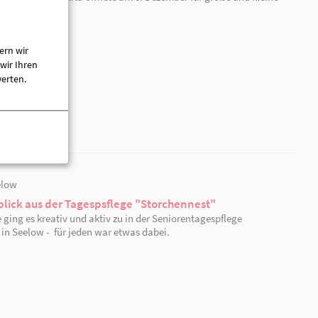
ern wir
wir Ihren
werten.
08.12.2023 | Seelow
Weihnachtsmarkt in unserer Kita "Max und Mor
Der Weihnachtsmarkt unserer Kita öffnete am 8. Dezemb
Besucher.