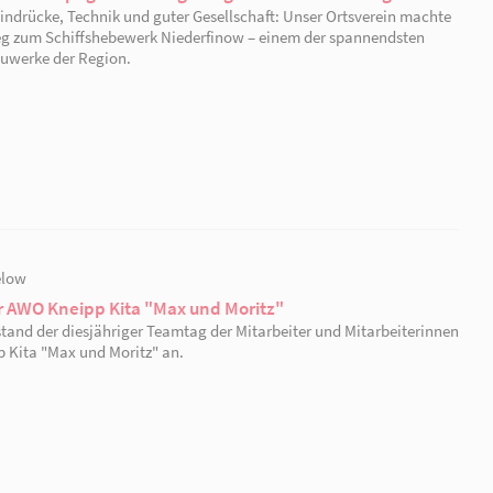
26.09.2025 | Niederfinow
Zwischen Stahl und Spaghetti – ein gelungener
Ein Tag voller Eindrücke, Technik und guter Gesellscha
sich auf den Weg zum Schiffshebewerk Niederfinow – 
technischen Bauwerke der Region.
31.05.2024 | Seelow
Team-Tag der AWO Kneipp Kita "Max und Morit
Am 31.05.2024 stand der diesjähriger Teamtag der Mitar