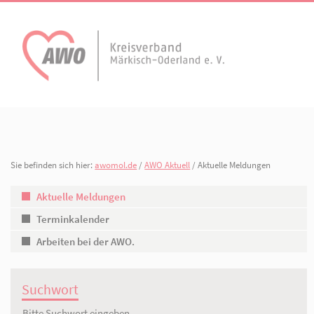
AWO Aktuell
Unser Verband
Aktuelle Meldungen
Vorstand
Terminkalender
Geschäftsstelle
Sie befinden sich hier:
awomol.de
/
AWO Aktuell
/ Aktuelle Meldung
AWO Bad Freienwalde
AWO Dahlwitz-Hop
Arbeiten bei der AWO.
Gliederungen
Aktuelle Meldungen
Terminkalender
Arbeiten bei der AWO.