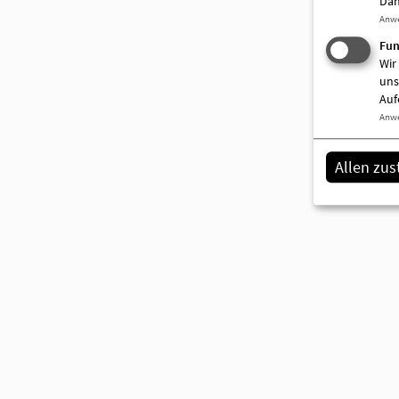
Dah
Meldungen 2015
Anw
Meldungen 2014
Fun
Wir
uns
Meldungen 2013
Auf
Anw
Meldungen 2012
Meldungen 2011 (und älter)
Allen zu