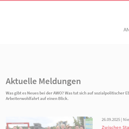
Unsere Angebote
Ihr Enga
Einrichtungen
Ehrenamtli
Altenhilfe, Pflege &
Freiwillig e
en
Senioren
pegarten
AWO Golzow
AWO Neuen
Aktuelle Meldungen
Mitglied w
Betreuung
Jetzt spen
Was gibt es Neues bei der AWO? Was tut sich a
Kinder
Arbeiterwohlfahrt auf einen Blick.