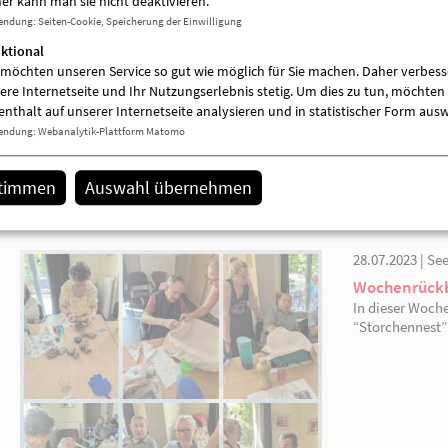
er kann man sie nicht deaktivieren.
endung
:
Seiten-Cookie, Speicherung der Einwilligung
ktional
 möchten unseren Service so gut wie möglich für Sie machen. Daher verbess
ere Internetseite und Ihr Nutzungserlebnis stetig. Um dies zu tun, möchten 
enthalt auf unserer Internetseite analysieren und in statistischer Form aus
endung
:
Webanalytik-Plattform Matomo
stimmen
Auswahl übernehmen
weiterlesen