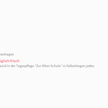
28.07.2023 | Seelow
Wochenrückblick aus der Tagespsflege "Storc
In dieser Woche ging es kreativ und aktiv zu in der Sen
“Storchennest” in Seelow - für jeden war etwas dabei.