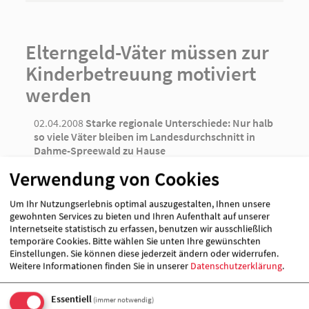
AWO Strausberg
Elterngeld-Väter müssen zur
AWO Wriezen
Kinderbetreuung motiviert
werden
02.04.2008
Starke regionale Unterschiede: Nur halb
so viele Väter bleiben im Landesdurchschnitt in
Dahme-Spreewald zu Hause
Mit der Einführung des Elterngeldes werden die
Verwendung von Cookies
geänderten Lebensumstände von Familien
berücksichtigt und ihre wirtschaftliche
Um Ihr Nutzungserlebnis optimal auszugestalten, Ihnen unsere
Selbständigkeit wird damit gestärkt. 571.000
gewohnten Services zu bieten und Ihren Aufenthalt auf unserer
Anträge sind mittlerweile bundesweit bewilligt
Internetseite statistisch zu erfassen, benutzen wir ausschließlich
worden.
temporäre Cookies. Bitte wählen Sie unten Ihre gewünschten
Einstellungen. Sie können diese jederzeit ändern oder widerrufen.
Das Land Brandenburg liegt im Bundesvergleich auf
Weitere Informationen finden Sie in unserer
Datenschutzerklärung
.
einen beachtlichen dritten Platz. 15,8% der Väter
haben sich entschieden, die Betreuung ihres Kindes
Essentiell
(immer notwendig)
mit zu übernehmen.