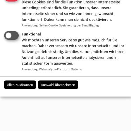
Diese Cookies sind für die Funktion unserer Internetseite
unbedingt erforderlich. Sie garantieren, dass unsere
Eines wird dabei jedoch deutlich: das Schlusslicht
Internetseite sicher und so wie von Ihnen gewünscht
im Land Brandenburg ist der Landkreis Dahme-
funktioniert. Daher kann man sie nicht deaktivieren.
Spreewald mit lediglich 7,3 Prozent an Vätern, die
Anwendung
:
Seiten-Cookie, Speicherung der Einwilligung
ihr Kind betreuen.
Funktional
Wichtig erscheint uns, die Väter und die Arbeitgeber
Wir möchten unseren Service so gut wie möglich für Sie
in die Verantwortung zu nehmen. Kein Vater sollte
machen. Daher verbessern wir unsere Internetseite und Ihr
aus Angst um seinen Arbeitsplatz auf die
Nutzungserlebnis stetig. Um dies zu tun, möchten wir Ihren
Verantwortung der Erziehung gegenüber seinem
Aufenthalt auf unserer Internetseite analysieren und in
Kind gerade in den ersten Lebensmonaten
statistischer Form auswerten.
verzichten.
Anwendung
:
Webanalytik-Plattform Matomo
Es ist leider noch nicht selbstverständlich die
Elternzeit in Anspruch zu nehmen, die Gesellschaft
Allen zustimmen
Auswahl übernehmen
muss hierbei unterstützend tätig werden.