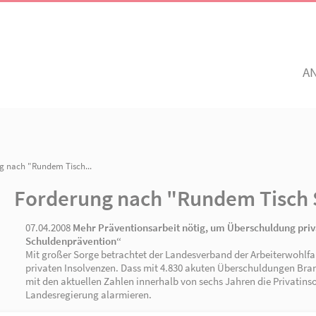
Unsere Angebote
Ihr Enga
Einrichtungen
Ehrenamtli
Altenhilfe, Pflege &
Freiwillig e
n
/ Forderung nach "Rundem Tisch...
Senioren
pegarten
AWO Golzow
AWO Neuen
Forderung nach "Run
Mitglied w
Betreuung
Jetzt spen
07.04.2008
Mehr Präventionsarbeit nötig, 
Kinder
Schuldenprävention“
Mit großer Sorge betrachtet der Landesverba
privaten Insolvenzen. Dass mit 4.830 akuten