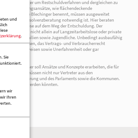
 Jahren die Privatinsolvenzen um rd. 150% angestiegen sind, s
ieten und
ßlich
 durch das zunehmende Wissen der Bürger um Restschuldverfah
diese
erin des AWO Landesverbandes. Handlungsansätze, wie fläche
tzerklärung
.
men, wie sie Justizministerin Beate Blechinger benennt, m
ung der Schuldner- und Verbraucherinsolvenzberatung notwend
rsonen und Familien und begleiten diese auf dem Weg der Ent
. Sie
 Beratungsstellen kommen, lässt sich nicht allein auf Langzeit
unktioniert.
s Menschen aus sog. Mittelschichtsfamilien sowie Jugendlich
t. Fehlendes Wissen über das Kreditwesen, das Vertrags- und V
tuationen, unwirtschaftliche Lebensweisen sowie Unerfahrenh
ern wir
wir Ihren
Tisch Schuldenprävention“ vor. Dieser soll Ansätze und Konze
werten.
net und finanzierbar sind. Deshalb müssen nicht nur Vertrete
ern auch Vertreter der Landesregierung und des Parlament
n stärker in Verantwortung genommen werden könnten.