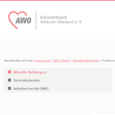
AWO Aktuell
Unser Verband
Aktuelle Meldungen
Vorstand
Terminkalender
Geschäftsstelle
Sie befinden sich hier:
awomol.de
/
AWO Aktuell
/
Aktuelle Meldunge
AWO Bad Freienwalde
AWO Dahlwitz-Hop
Arbeiten bei der AWO.
Gliederungen
Aktuelle Meldungen
Terminkalender
Arbeiten bei der AWO.