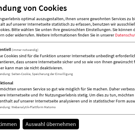
ndung von Cookies
mit den aktuellen Zahlen innerhalb von sechs
Landesregierung alarmieren.
gserlebnis optimal auszugestalten, Ihnen unsere gewohnten Services zu b
lt auf unserer Internetseite statistisch zu erfassen, benutzen wir ausschlie
„Diese rasante Entwicklung ist nicht allein
kies. Bitte wählen Sie unten Ihre gewünschten Einstellungen. Sie können 
erklären“, so Anne Böttcher, Geschäftsführ
ern oder widerrufen.
Weitere Informationen finden Sie in unserer
Datenschu
Entschuldungsverfahren und Präventivmaßnah
werden. Dies bedeutet auch, dass eine Stärk
entiell
(immer notwendig)
fachkundige Experten die überschuldeten Pe
se Cookies sind für die Funktion unserer Internetseite unbedingt erforderlich
Personenkreis der Überschuldeten, die zu den
antieren, dass unsere Internetseite sicher und so wie von Ihnen gewünscht f
Kleinbetriebe reduzieren. Zunehmend sind e
er kann man sie nicht deaktivieren.
ist daher insbesondere die Präventionsarbei
endung
:
Seiten-Cookie, Speicherung der Einwilligung
verstärken dauerhaft niedrige Einkommenssi
ktional
Leichtgläubigkeit.
 möchten unseren Service so gut wie möglich für Sie machen. Daher verbess
ere Internetseite und Ihr Nutzungserlebnis stetig. Um dies zu tun, möchten 
Anne Böttcher schlägt deshalb einen „Runden 
enthalt auf unserer Internetseite analysieren und in statistischer Form aus
eine flächendeckende Präventionsarbeit geeig
endung
:
Webanalytik-Plattform Matomo
Schuldnerberatungen zusammenkommen, sond
Auszuloten ist ferner, inwieweit die Banke
stimmen
Auswahl übernehmen