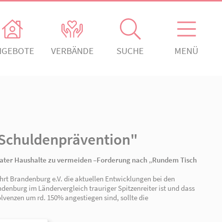
ANGEBOTE
VERBÄNDE
gement
Kontakt
Absenden!
ch engagiert.
Kontaktformular
ngagiert.
Hinweisgeberstelle
hagen
AWO Seelow
AWO
dem Tisch Schuldenpräventi
erden!
den!
um Überschuldung privater Haushalte zu vermeiden –Forder
nd der Arbeiterwohlfahrt Brandenburg e.V. die aktuellen Entw
 Überschuldungen Brandenburg im Ländervergleich trauriger Sp