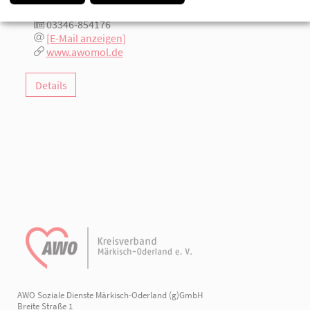
03346-8168
03346-854176
[E-Mail anzeigen]
www.awomol.de
Details
AWO Soziale Dienste Märkisch-Oderland (g)GmbH
Breite Straße 1