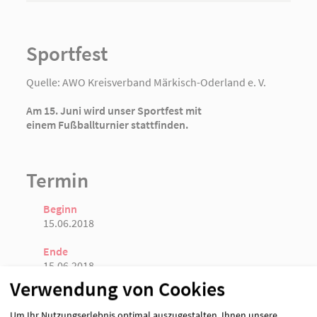
AWO Strausberg
Sportfest
AWO Wriezen
Quelle:
AWO Kreisverband Märkisch-Oderland e. V.
Am 15. Juni wird unser Sportfest mit
einem Fußballturnier stattfinden.
Termin
Beginn
15.06.2018
Ende
15.06.2018
Verwendung von Cookies
Kontakt (Alternativ)
Sandra Enge, Markus Lehmann
Um Ihr Nutzungserlebnis optimal auszugestalten, Ihnen unsere