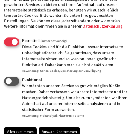
gewohnten Services zu bieten und Ihren Aufenthalt auf unserer
Internetseite statistisch zu erfassen, benutzen wir ausschließlich
Veranstalter &
temporäre Cookies. Bitte wählen Sie unten Ihre gewünschten
Einstellungen. Sie können diese jederzeit ändern oder widerrufen.
Veranstaltungort
Weitere Informationen finden Sie in unserer
Datenschutzerklärung
.
Essentiell
(immer notwendig)
Diese Cookies sind für die Funktion unserer Internetseite
unbedingt erforderlich. Sie garantieren, dass unsere
Internetseite sicher und so wie von Ihnen gewünscht
funktioniert. Daher kann man sie nicht deaktivieren.
Anwendung
:
Seiten-Cookie, Speicherung der Einwilligung
Funktional
Wir möchten unseren Service so gut wie möglich für Sie
machen. Daher verbessern wir unsere Internetseite und Ihr
Nutzungserlebnis stetig. Um dies zu tun, möchten wir Ihren
Aufenthalt auf unserer Internetseite analysieren und in
statistischer Form auswerten.
Anwendung
:
Webanalytik-Plattform Matomo
AWO-Kneipp-Kita "Max und Moritz"
Hinterstraße 12 a
15306 Seelow
Allen zustimmen
Auswahl übernehmen