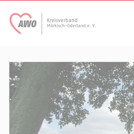
AWO Aktuell
Unser Verband
Aktuelle Meldungen
Vorstand
Terminkalender
Geschäftsstelle
AWO Bad Freienwalde
AWO Dahlwitz-Hop
Arbeiten bei der AWO.
Gliederungen