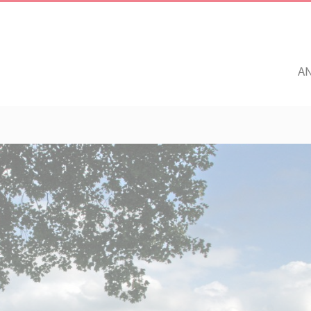
Unsere Angebote
Ihr Enga
Einrichtungen
Ehrenamtli
Altenhilfe, Pflege &
Freiwillig e
Senioren
pegarten
AWO Golzow
AWO Neuen
Mitglied w
Betreuung
Jetzt spen
Kinder