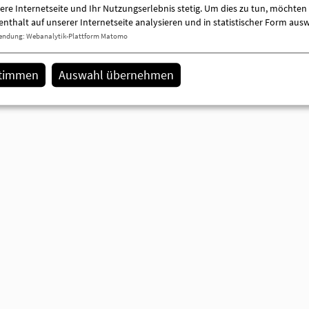
ere Internetseite und Ihr Nutzungserlebnis stetig. Um dies zu tun, möchten 
enthalt auf unserer Internetseite analysieren und in statistischer Form aus
ktuelle Meldungen
endung
:
Webanalytik-Plattform Matomo
stimmen
Auswahl übernehmen
Gestalten Sie Ihre ber
Zukunft mit uns.
weiterlesen