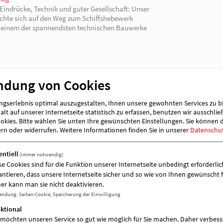
09.2025 | Niederfinow
ischen Stahl und Spaghetti – ein gelungener
reinsausflug
ndung von Cookies
 Tag voller Eindrücke, Technik und guter Gesellschaft: Unser
sverein machte sich auf den Weg zum Schiffshebewerk
gserlebnis optimal auszugestalten, Ihnen unsere gewohnten Services zu b
derfinow – einem der spannendsten technischen Bauwerke
lt auf unserer Internetseite statistisch zu erfassen, benutzen wir ausschlie
kies. Bitte wählen Sie unten Ihre gewünschten Einstellungen. Sie können 
 Region.
ern oder widerrufen.
Weitere Informationen finden Sie in unserer
Datenschu
entiell
(immer notwendig)
5.2024 | Seelow
se Cookies sind für die Funktion unserer Internetseite unbedingt erforderlich
antieren, dass unsere Internetseite sicher und so wie von Ihnen gewünscht f
m-Tag der AWO Kneipp Kita "Max und Moritz"
er kann man sie nicht deaktivieren.
5.2024 | Seelow
endung
:
Seiten-Cookie, Speicherung der Einwilligung
 Tag der Pflege
ktional
 möchten unseren Service so gut wie möglich für Sie machen. Daher verbess