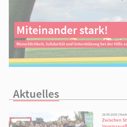
AWO Wriezen
Miteinander stark!
Menschlichkeit, Solidarität und Unterstützung bei d