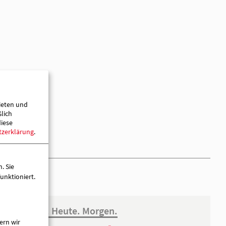
ieten und
ßlich
diese
tzerklärung
.
. Sie
unktioniert.
ern wir