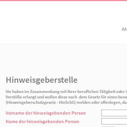
Unsere Angebote
Ihr Enga
Einrichtungen
Ehrenamtli
Altenhilfe, Pflege &
Freiwillig e
Senioren
pegarten
AWO Golzow
AWO Neuen
Hinweisgeberstelle
Mitglied w
Betreuung
Jetzt spen
Sie haben im Zusammenhang mit Ihrer beruflic
Kinder
Verstöße erlangt und wollen diese nach dem 
(Hinweisgeberschutzgesetz - HinSchG) melden