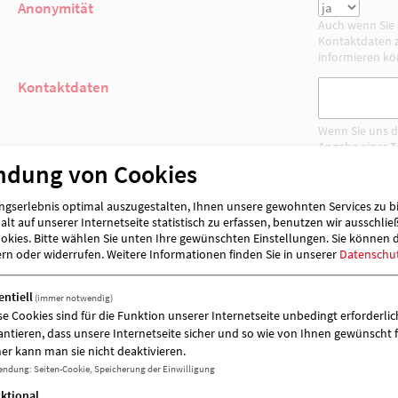
Vorname der hinweisgebenden Person
Name der hinweisgebenden Person
Anonymität
ndung von Cookies
Kontaktdaten
gserlebnis optimal auszugestalten, Ihnen unsere gewohnten Services zu b
lt auf unserer Internetseite statistisch zu erfassen, benutzen wir ausschlie
kies. Bitte wählen Sie unten Ihre gewünschten Einstellungen. Sie können 
ern oder widerrufen.
Weitere Informationen finden Sie in unserer
Datenschu
Hinweisegeber ist:
entiell
(immer notwendig)
betroffenener Bereich/ Einrichtung/ Die
se Cookies sind für die Funktion unserer Internetseite unbedingt erforderlich
antieren, dass unsere Internetseite sicher und so wie von Ihnen gewünscht f
Bitte beschreiben Sie den Vorfall: *
er kann man sie nicht deaktivieren.
endung
:
Seiten-Cookie, Speicherung der Einwilligung
ktional