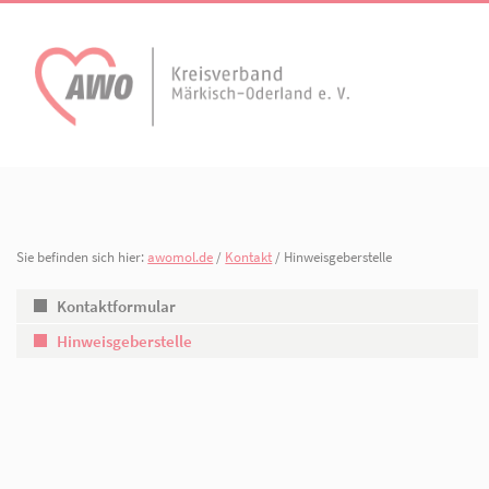
AWO Aktuell
Unser Verband
Aktuelle Meldungen
Vorstand
Terminkalender
Geschäftsstelle
Sie befinden sich hier:
awomol.de
/
Kontakt
/ Hinweisgeberstelle
AWO Bad Freienwalde
AWO Dahlwitz-Hop
Arbeiten bei der AWO.
Gliederungen
Kontaktformular
Hinweisgeberstelle