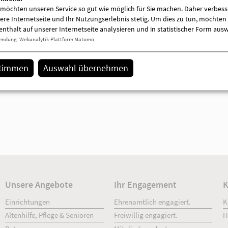
 möchten unseren Service so gut wie möglich für Sie machen. Daher verbess
ere Internetseite und Ihr Nutzungserlebnis stetig. Um dies zu tun, möchten 
enthalt auf unserer Internetseite analysieren und in statistischer Form aus
endung
:
Webanalytik-Plattform Matomo
Beweismittel hochladen
stimmen
Auswahl übernehmen
Datenschutz *
Ich versichere, dass der eingereichte Hi
der Wahrheit entspricht. *
Pflichtfelder sind mit einem * gekennzeichnet.
Absenden!