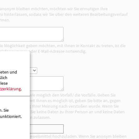
Auch wenn Sie anonym bleiben möchten, möchten wir Si
Kontaktdaten zu hinterlassen, sodass wir Sie über den 
informieren können.
ieten und
ßlich
Wenn Sie uns die Möglichkeit geben möchten, mit Ihnen in
diese
Angabe einer Telefonnummer oder E-Mail-Adresse notw
tzerklärung
.
nst
. Sie
unktioniert.
Bitte beschreiben Sie so genau wie möglich den Vorfall/ d