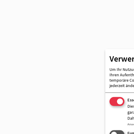
AWO Wriezen
Verwe
Um Ihr Nutzun
Ihren Aufentha
temporäre Coo
jederzeit änd
Ess
Die
gar
Dah
Anw
Fun